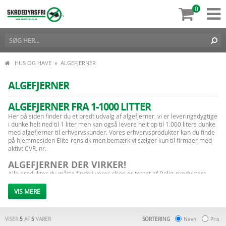
0
»
HUS OG HAVE
ALGEFJERNER
ALGEFJERNER
ALGEFJERNER FRA 1-1000 LITTER
Her på siden finder du et bredt udvalg af algefjerner, vi er leveringsdygtige
i dunke helt ned til 1 liter men kan også levere helt op til 1.000 liters dunke
med algefjerner til erhvervskunder. Vores erhvervsprodukter kan du finde
på hjemmesiden
Elite-rens.dk
men bemærk vi sælger kun til firmaer med
aktivt CVR. nr.
ALGEFJERNER DER VIRKER!
Alle produkter du måtte finde i vores shop er testet af Bolig-produkters
egne medarbejdere inden de er lagt online til salg, det sikre dig vi at har
kenskab til de enkelte produkter og kan være behjælpelige med
VIS MERE
blandingsforhold, tips og tricks.
HUSK SIKKERHEDSUDSTYR
VISER
5
AF
5
VARER
SORTERING
Navn
Pris
Når du køber algefjerner er det vigtigt du læser på dunken hvilke