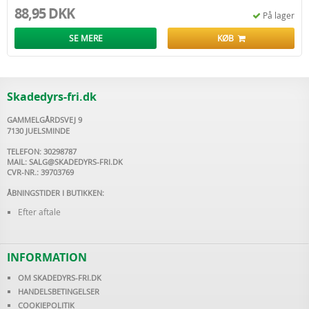
88,95 DKK
På lager
KØB ALGERENS TIL FLISER HER
Vil du fjerne alger fra terrasse? Så er du landet det helt rigtige sted. Vi hos
SE MERE
KØB
Skadedyrsfri fører et bredt sortiment af produkter til hus og have
heriblandt algerens. Disse typer algerens er beregnet til brug på din
terrasse af fliser eller sten. Derudover kan de også bruges på hårde
overflader som plast eller på drivhuse.
Skadedyrs-fri.dk
GAMMELGÅRDSVEJ 9
7130 JUELSMINDE
TELEFON: 30298787
MAIL:
SALG@SKADEDYRS-FRI.DK
CVR-NR.: 39703769
ÅBNINGSTIDER I BUTIKKEN:
Efter aftale
INFORMATION
OM SKADEDYRS-FRI.DK
HANDELSBETINGELSER
COOKIEPOLITIK