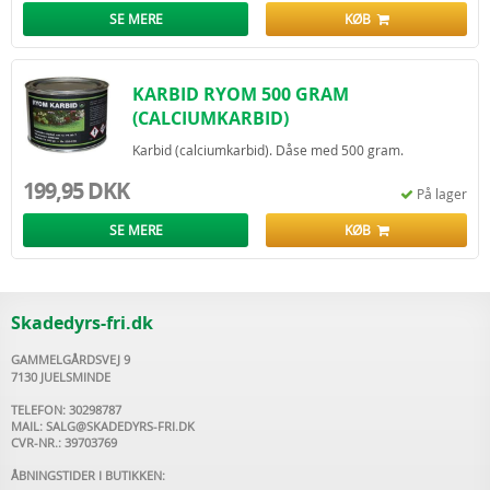
SE MERE
KØB
KARBID RYOM 500 GRAM
(CALCIUMKARBID)
Karbid (calciumkarbid). Dåse med 500 gram.
199,95 DKK
På lager
SE MERE
KØB
Skadedyrs-fri.dk
GAMMELGÅRDSVEJ 9
7130 JUELSMINDE
TELEFON: 30298787
MAIL:
SALG@SKADEDYRS-FRI.DK
CVR-NR.: 39703769
ÅBNINGSTIDER I BUTIKKEN: