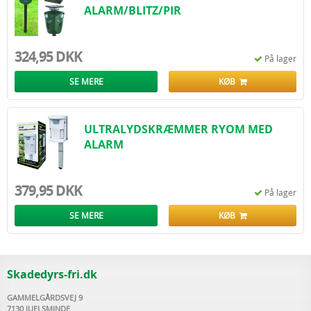
ALARM/BLITZ/PIR
324,95 DKK
På lager
SE MERE
KØB
ULTRALYDSKRÆMMER RYOM MED
ALARM
379,95 DKK
På lager
SE MERE
KØB
Skadedyrs-fri.dk
GAMMELGÅRDSVEJ 9
7130 JUELSMINDE