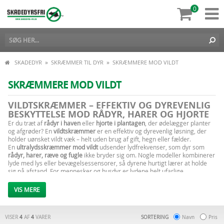
0
»
»
SKADEDYR
SKRÆMMER TIL DYR
SKRÆMMERE MOD VILDT
SKRÆMMERE MOD VILDT
VILDTSKRÆMMER – EFFEKTIV OG DYREVENLIG
BESKYTTELSE MOD RÅDYR, HARER OG HJORTE
Er du træt af
rådyr i haven
eller
hjorte i plantagen
, der ødelægger planter
og afgrøder? En
vildtskræmmer
er en effektiv og dyrevenlig løsning, der
holder uønsket vildt væk – helt uden brug af gift, hegn eller fælder.
En
ultralydsskræmmer mod vildt
udsender lydfrekvenser, som dyr som
rådyr, harer, ræve og fugle
ikke bryder sig om. Nogle modeller kombinerer
lyde med lys eller bevægelsessensorer, så dyrene hurtigt lærer at holde
sig på afstand. For mennesker og husdyr er lydene helt ufarlige.
Vildtskræmmere kan bruges overalt – i
haver, marker, skove, plantager
eller omkring bygninger
– og findes både som
solcelledrevne,
VIS MERE
batteridrevne og netdrevne modeller
, alt efter dit behov.
Med en
vildtskræmmer
kan du beskytte dine afgrøder og planter året
rundt, uden besvær og uden at skade dyrene.
VISER
4
AF
4
VARER
SORTERING
Navn
Pris
Hos
Skadedyrsfri.dk
finder du et stort udvalg af
vildtskræmmere og