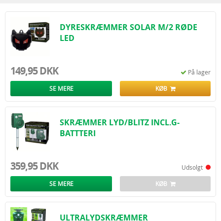
ultralyd mod rådyr
, til både private og erhverv.
Vi tilbyder:
Billig fragt fra kun 59 kr.
DYRESKRÆMMER SOLAR M/2 RØDE
Hurtig levering direkte til døren.
LED
Kvalitetsprodukter testet til danske forhold.
Køb din
vildtskræmmer
i dag – og slip for skader fra rådyr, harer, hjorte,
ræve og fugle i haven eller på marken.
149,95 DKK
På lager
SE MERE
KØB
SKRÆMMER LYD/BLITZ INCL.G-
BATTTERI
359,95 DKK
Udsolgt
SE MERE
KØB
ULTRALYDSKRÆMMER