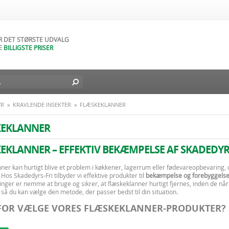
AR NATURLIGVIS
DAGES FORTRYDELSESRET
AR DET STØRSTE UDVALG
E
BILLIGSTE PRISER
D BILLIG FRAGT TIL DIN DØR
L I DAG - FRA
49
DKK
YR
»
KRAVLENDE INSEKTER
»
FLÆSKEKLANNER
KEKLANNER
EKLANNER – EFFEKTIV BEKÆMPELSE AF SKADEDYR
ner kan hurtigt blive et problem i køkkener, lagerrum eller fødevareopbevaring, 
Hos Skadedyrs-Fri tilbyder vi effektive produkter til
bekæmpelse og forebyggelse 
inger er nemme at bruge og sikrer, at flæskeklanner hurtigt fjernes, inden de når
 så du kan vælge den metode, der passer bedst til din situation.
OR VÆLGE VORES FLÆSKEKLANNER-PRODUKTER?
og effektiv bekæmpelse