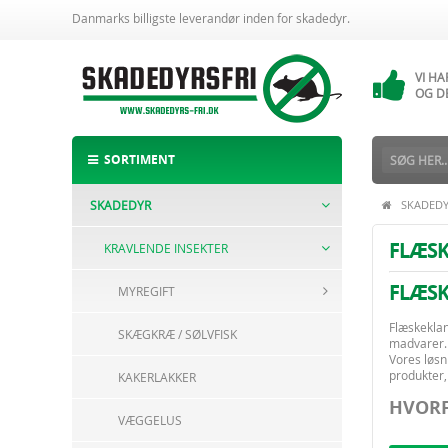
Danmarks billigste leverandør inden for skadedyr.
VI H
14 
VI H
OG D
ALTI
BESTI
SORTIMENT
SKADEDYR
SKADED
FLÆS
KRAVLENDE INSEKTER
FLÆSK
MYREGIFT
Flæskeklan
SKÆGKRÆ / SØLVFISK
madvarer. 
Vores løsn
produkter,
KAKERLAKKER
HVORF
VÆGGELUS
Hurtig 