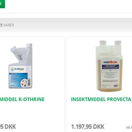
ggende løsninger mod nye angreb
E
anvendelse i hjemmet
et både private og erhverv
jem og dine fødevarer fri for flæskeklanner med vores pålidelige produkter – nemt, 
F
5
VARER
MIDDEL K-OTHRINE
INSEKTMIDDEL PROVECTA -
 240ML (KØB KRÆVER CV..
95 DKK
1.197,95 DKK
FÅ 