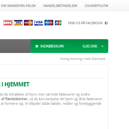
OM SKADEDYRS-FRI.DK
HANDELSBETINGELSER
COOKIEPOLITIK
FIND OS PÅ FACEBOOK
INDKØBSKURV
0,00
DKK
Hurtig levering i hele Danmark
 I HJEMMET
da de tiltrækkes af korn, mel, tørrede fødevarer og andre
af flæskeklanner
, så du kan beskytte dit hjem og dine fødevarer.
 at formere sig. Vi tilbyder både fælder, midler og forebyggende