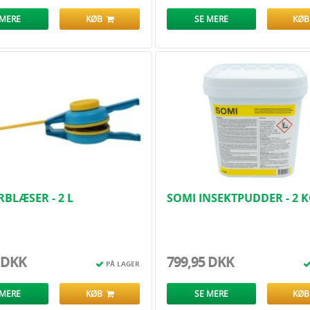
 MERE
KØB
SE MERE
KØ
BLÆSER - 2 L
SOMI INSEKTPUDDER - 2 
 DKK
799,95 DKK
PÅ LAGER
 MERE
KØB
SE MERE
KØ