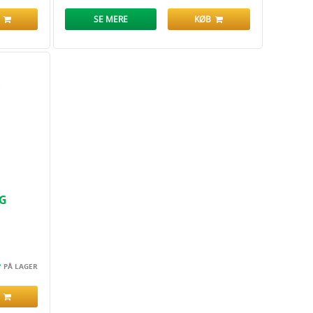
B
SE MERE
KØB
KG
PÅ LAGER
B