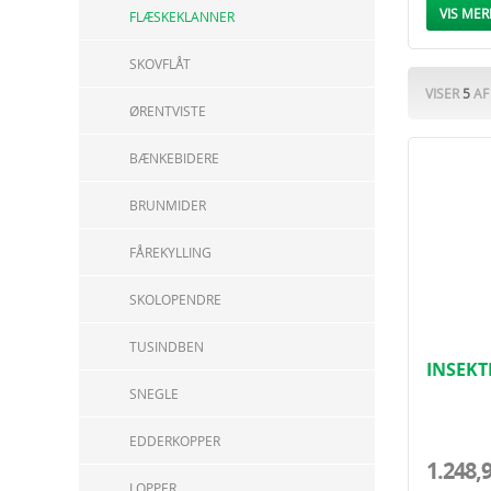
Foreby
VIS MER
FLÆSKEKLANNER
Sikker 
Tilpass
SKOVFLÅT
Hold dit h
VISER
5
A
ØRENTVISTE
BÆNKEBIDERE
BRUNMIDER
FÅREKYLLING
SKOLOPENDRE
TUSINDBEN
INSEKT
PARTIX
SNEGLE
EDDERKOPPER
1.248,
LOPPER