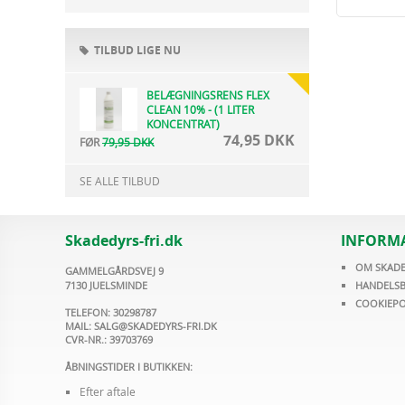
TILBUD LIGE NU
BELÆGNINGSRENS FLEX
CLEAN 10% - (1 LITER
KONCENTRAT)
74,95 DKK
FØR
79,95 DKK
SE ALLE TILBUD
Skadedyrs-fri.dk
INFORM
OM SKADE
GAMMELGÅRDSVEJ 9
7130 JUELSMINDE
HANDELSB
COOKIEPO
TELEFON: 30298787
MAIL:
SALG@SKADEDYRS-FRI.DK
CVR-NR.: 39703769
ÅBNINGSTIDER I BUTIKKEN:
Efter aftale