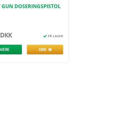
T GUN DOSERINGSPISTOL
XFORCE & ADVION
 DKK
PÅ LAGER
 MERE
KØB