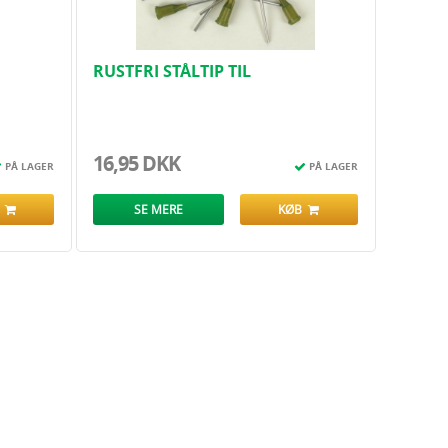
RUSTFRI STÅLTIP TIL
DOSERINGSPISTOL - 1 STK
16,95 DKK
PÅ LAGER
PÅ LAGER
B
SE MERE
KØB