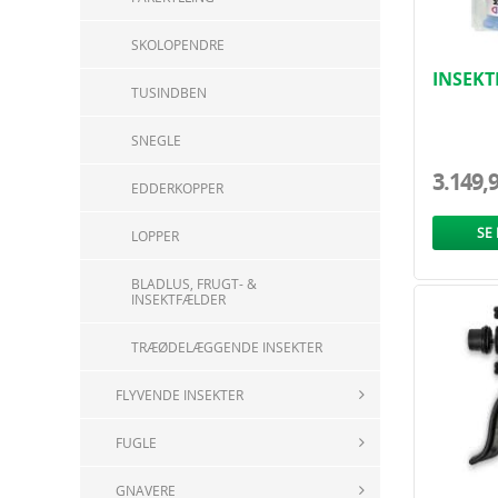
SKOLOPENDRE
INSEK
TUSINDBEN
QUANTU
G..
SNEGLE
3.149,
EDDERKOPPER
SE
LOPPER
BLADLUS, FRUGT- &
INSEKTFÆLDER
TRÆØDELÆGGENDE INSEKTER
FLYVENDE INSEKTER
FUGLE
GNAVERE