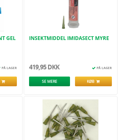
NT GEL
INSEKTMIDDEL IMIDASECT MYRE
GEL PROFESSIONEL 35 G ..
419,95 DKK
PÅ LAGER
PÅ LAGER
B
SE MERE
KØB