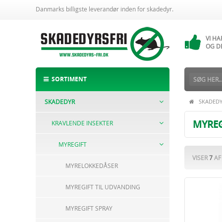
Danmarks billigste leverandør inden for skadedyr.
VI H
14 
VI H
OG D
ALTI
BESTI
SORTIMENT
SKADEDYR
SKADED
MYREG
KRAVLENDE INSEKTER
MYREGIFT
VISER
7
A
MYRELOKKEDÅSER
MYREGIFT TIL UDVANDING
MYREGIFT SPRAY