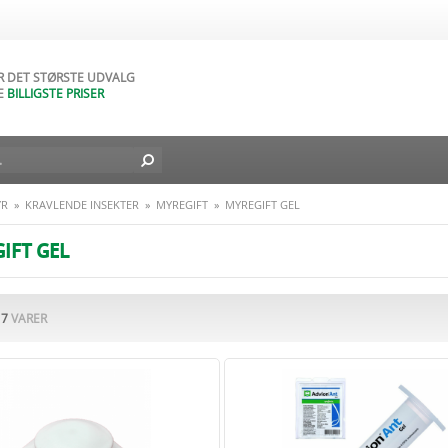
AR NATURLIGVIS
DAGES FORTRYDELSESRET
AR DET STØRSTE UDVALG
E
BILLIGSTE PRISER
D BILLIG FRAGT TIL DIN DØR
L I DAG - FRA
49
DKK
YR
»
KRAVLENDE INSEKTER
»
MYREGIFT
»
MYREGIFT GEL
IFT GEL
F
7
VARER