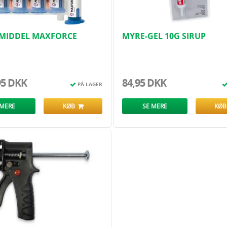
TMIDDEL MAXFORCE
MYRE-GEL 10G SIRUP
M GEL TIL MYRER 4X30
95 DKK
84,95 DKK
PÅ LAGER
 MERE
KØB
SE MERE
KØ