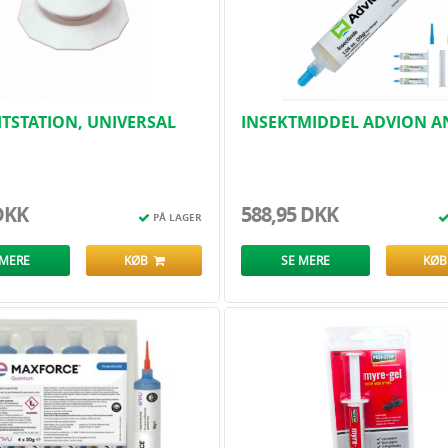
ITSTATION, UNIVERSAL
INSEKTMIDDEL ADVION A
DÅSE
TIL MYRE 1 STK - 30 GR..
DKK
588,95 DKK
PÅ LAGER
 MERE
KØB
SE MERE
KØ