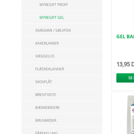
MYREGIFT PROFF
MYREGIFT GEL
SKÆGKRÆ / SØLVFISK
GEL BA
LOKKE
KAKERLAKKER
VÆGGELUS
13,95 
FLÆSKEKLANNER
SE
SKOVFLÅT
ØRENTVISTE
BÆNKEBIDERE
BRUNMIDER
FÅREKYLLING