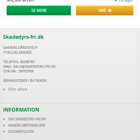
På lager
SE MERE
KØB
Skadedyrs-fri.dk
GAMMELGÅRDSVEJ 9
7130 JUELSMINDE
TELEFON: 30298787
MAIL:
SALG@SKADEDYRS-FRI.DK
CVR-NR.: 39703769
ÅBNINGSTIDER I BUTIKKEN:
Efter aftale
INFORMATION
OM SKADEDYRS-FRI.DK
HANDELSBETINGELSER
COOKIEPOLITIK