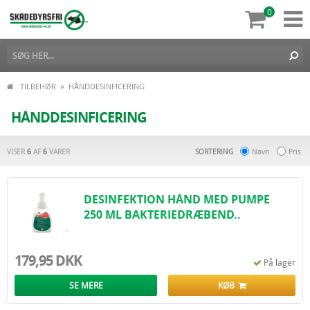
0
»
TILBEHØR
HÅNDDESINFICERING
HÅNDDESINFICERING
VISER
6
AF
6
VARER
SORTERING
Navn
Pris
DESINFEKTION HÅND MED PUMPE
250 ML BAKTERIEDRÆBEND..
179,95 DKK
På lager
SE MERE
KØB