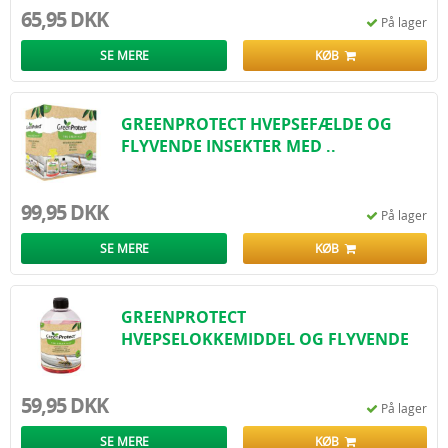
Sprayens aktivstof er udvundet af krysantemumblomster. En anden og
65,95 DKK
På lager
nem form for hvepsebekæmpelse kan også være at udtænke den rigtige
beplantning omkring din terrasse. Hvepse elsker blomster, så plant i
SE MERE
KØB
stedet en hvepse afskrækker ved terrassen. Hvepse bryder sig nemlig ikke
om alle former for pebermynte, citrontimian og eukalyptus, og disse
planter og krydderurter er da fine at kigge på ud over, at hvepsene ikke
gider være der.
GREENPROTECT HVEPSEFÆLDE OG
FLYVENDE INSEKTER MED ..
99,95 DKK
På lager
SE MERE
KØB
GREENPROTECT
HVEPSELOKKEMIDDEL OG FLYVENDE
INSEKTE..
59,95 DKK
På lager
SE MERE
KØB