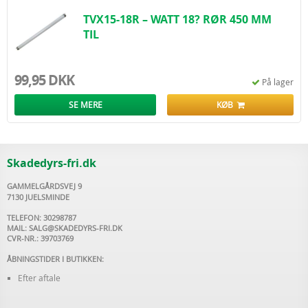
TVX15-18R – WATT 18? RØR 450 MM
TIL
99,95 DKK
På lager
SE MERE
KØB
Skadedyrs-fri.dk
GAMMELGÅRDSVEJ 9
7130 JUELSMINDE
TELEFON: 30298787
MAIL:
SALG@SKADEDYRS-FRI.DK
CVR-NR.: 39703769
ÅBNINGSTIDER I BUTIKKEN:
Efter aftale