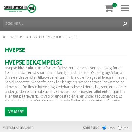
0
»
»
SKADEDYR
FLYVENDE INSEKTER
HVEPSE
HVEPSE
HVEPSE BEKÆMPELSE
Hvepse bliver tiltrukket af vores fødevarer, når vi spiser ude. Sørg for at
fjerne madvarer så snart, du er færdig med at spise. Og sørg også for, at
din skraldespand er tillukket eller tømt. Hvis du er plaget af hvepse i haven,
kan du opsætte hvepsefælder eller bruge en hvepsespray til bekæmpelse
af hvepse. De fleste hvepse og gedehams lever i deres bo, som er placeret
under jorden eller i hule træer. Et hvepsebo er næsten altid enten i jorden
eller tæt på træværk. Fx ved brændestablen eller under tagudhænget. Et
hvepsebo består af nogle papirlignende flader, der er sammenflettede.
Hvis du opdager et hvepsebo, og du gerne vil have det væk, er der flere
ting, som du kan gøre. Det er nemmest at fjerne et hvepsebo tidligt på
VIS MERE
sommeren, da hvepseboet ikke er bygget færdigt, og derved ikke er så
stort som i august og september. Og tidligt på sommeren indeholder boet
ikke så mange hvepse endnu, når det ikke er så stort. Når du skal fjerne et
VISER
38
AF
38
VARER
SORTERING
Navn
Pris
hvepsebo, så tag for en sikkerheds skyld noget tætsiddende tøj på, så