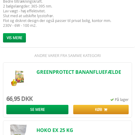
Bedre tiltrækningskraft.
2 bølgelængder: 365-395 nm.
Lav vægt - høj effektivitet.
Slut med at udskifte lysstofrør.
Flot og diskret design der også passer til privat bolig, kontor mm.
230V - 6W - 100 m2.
Brændetid min. 20.000 timer.
Høj effekt - 4000V transformer.
VIS MERE
Udtræksbakke: Ø30 cm x 7 cm.
ANDRE VARER FRA SAMME KATEGORI
GREENPROTECT BANANFLUEFÆLDE
66,95 DKK
På lager
SE MERE
KØB
HOKO EX 25 KG