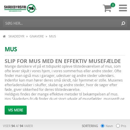
0
»
»
SKADEDYR
GNAVERE
MUS
MUS
SLIP FOR MUS MED EN EFFEKTIV MUSEFÆLDE
Mange danskere vil på et tidspunkt opleve tilstedeværelsen af mus, som
ofte lever skjult i vores hjem, i vores sommerhus eller andre steder. Ofte
finder man også mus i garager, udestuer og andre steder udendørs.
Indenfor kan man hører deres små skridt, når hjemmet er stille. Musenes
efterladenskaber i skuffer, skabe og andre steder, hvor de søger efter
føde, giver sikkerhed for deres tilstedeværelse.
Heldigvis findes der mange effektive metoder til bekæmpelsen af mus.
Hos Skadedyrs-fri.dk finder du et stort udvalg af musefælder, mussegift og
mange andre produkter til effektiv skadedyrsbekæmpelse mus.
VIS MERE
VI HAR MUSSEFÆLDER TIL ALLE BEHOV
Uanset dit behov finder du en mussefælde hos Skadedrys-fri.dk. Vi har altid
flere forskellige fælder på lager, så du kan vælge den fælde, som passer til
VISER
94
AF
94
VARER
SORTERING
Navn
Pris
dit behov for mus bekæmpelse. De små gnavere kan gøre stor skade over