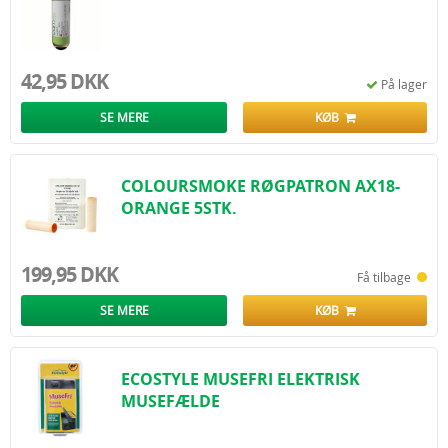
spørgsmål til bekæmpelse af mus i sommerhus, valg af den rigtige
musefælde og meget andet.
Vi hjælper dig gerne med at vælge de helt rigtige produkter, så du kan
slippe effektivt af med mus, rotter eller andre skadedyr. Vi har hjulpet
42,95 DKK
mange danskere med effektiv skadedyrsbekæmpelse i årenes løb, og vi
På lager
glæder os til at hjælpe dig.
Kontakt os i dag, så vi sammen kan finde en helt rigtige løsning for dig. Vi
SE MERE
KØB
har markedets bedste priser, og vi leverer over hele landet. Vi afsender
ordrer i takt med, at vi modtager dem, så du kan roligt bestille i dag, så du
kan komme igang med effektiv bekæmpelse af skadedyr.
COLOURSMOKE RØGPATRON AX18-
ORANGE 5STK.
199,95 DKK
Få tilbage
SE MERE
KØB
ECOSTYLE MUSEFRI ELEKTRISK
MUSEFÆLDE