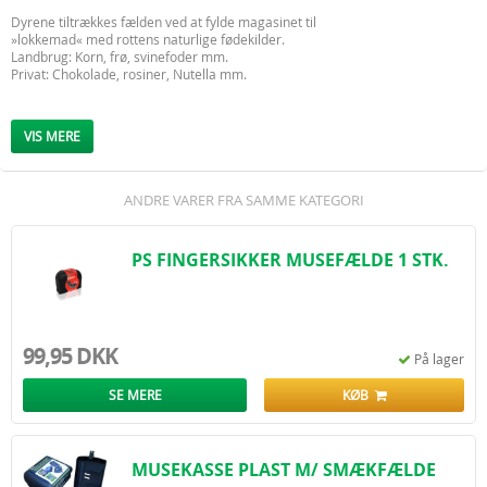
Dyrene tiltrækkes fælden ved at fylde magasinet til
»lokkemad« med rottens naturlige fødekilder.
Landbrug: Korn, frø, svinefoder mm.
Privat: Chokolade, rosiner, Nutella mm.
I alle tilfælde vil Lokkeblok nr. 228-689-05
være velegnet. (5 stk. voksblokke, korn/mel baseret)
VIS MERE
Tiltrækningen forstærkes af den gennemsigtige top,
som lukker lys ind i fælden.
Lyset gør rotten nysgerrig og fremmer lysten til at
ANDRE VARER FRA SAMME KATEGORI
undersøge og øger dermed fangsten.
Den gennemsigtige top har ventilation som spreder
duften af lokkemiddel.
PS FINGERSIKKER MUSEFÆLDE 1 STK.
Fælden har integreret stige, så mus og rotter nemt kan
kravle op i fælden. Når dyrene stikker hovedet op i fælden
efter lokkemaden, udløses fælden og dyrene aflives med
det samme.
99,95 DKK
De døde mus/rotter falder til jorden og bliver fjernet af
På lager
ræv, kat, rovfugl eller lign.
Gasbeholderen kan skyde min 25 gange før den skal skiftes.
SE MERE
KØB
Fælden leveres med et monteringsbeslag, som er nemt
at montere på f.eks. et træ eller en træstolpe.
Er udstyret med NFC baseret sensor som bl.a. registrerer
MUSEKASSE PLAST M/ SMÆKFÆLDE
dato og tid for hvert skud.