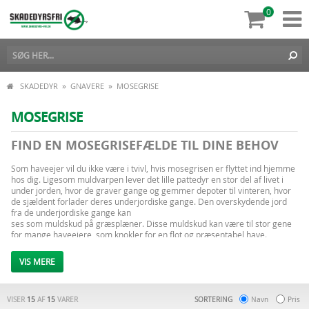
0
»
»
SKADEDYR
GNAVERE
MOSEGRISE
MOSEGRISE
FIND EN MOSEGRISEFÆLDE TIL DINE BEHOV
Som haveejer vil du ikke være i tvivl, hvis mosegrisen er flyttet ind hjemme
hos dig. Ligesom muldvarpen lever det lille pattedyr en stor del af livet i
under jorden, hvor de graver gange og gemmer depoter til vinteren, hvor
de sjældent forlader deres underjordiske gange. Den overskydende jord
fra de underjordiske gange kan
ses som muldskud på græsplæner. Disse muldskud kan være til stor gene
for mange haveejere, som knokler for en flot og præsentabel have.
Derudover kan mosegrise også være et skadedyr, som nemt kan fortære
en hel køkkenhave, hvis man ikke gør en indsats for at begrænse
VIS MERE
mosegrise og muldvarpe i haven.
Heldigvis findes der effektive metoder, så man kan blive fri for mosegrise
og muldvarpe, og hos Skadedrys-fri.dk finder du et stort og varieret udvalg
VISER
af fælder, gift og andre metoder til bekæmpelse af muldvarpe og
15
AF
15
VARER
SORTERING
Navn
Pris