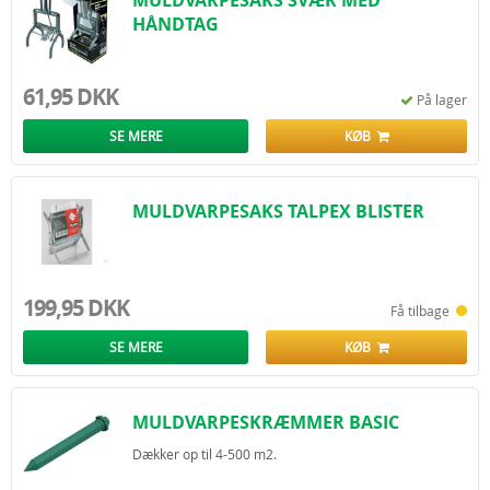
MULDVARPESAKS SVÆR MED
HÅNDTAG
61,95 DKK
På lager
SE MERE
KØB
MULDVARPESAKS TALPEX BLISTER
199,95 DKK
Få tilbage
SE MERE
KØB
MULDVARPESKRÆMMER BASIC
Dækker op til 4-500 m2.