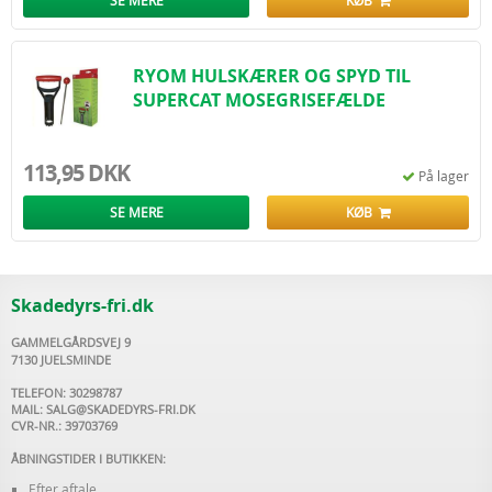
SE MERE
KØB
RYOM HULSKÆRER OG SPYD TIL
SUPERCAT MOSEGRISEFÆLDE
113,95 DKK
På lager
SE MERE
KØB
Skadedyrs-fri.dk
GAMMELGÅRDSVEJ 9
7130 JUELSMINDE
TELEFON: 30298787
MAIL:
SALG@SKADEDYRS-FRI.DK
CVR-NR.: 39703769
ÅBNINGSTIDER I BUTIKKEN:
Efter aftale