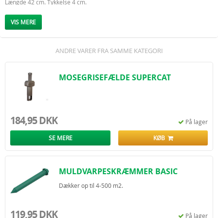
Længde 42 cm. Tykkelse 4 cm.
Anvendes med 4 stk. R20-1,5 volt batterier.
Leveres uden batterier.
VIS MERE
Der kan gå op til 2-3 uger før man oplever virkningen af skræmmeren.
ANDRE VARER FRA SAMME KATEGORI
MOSEGRISEFÆLDE SUPERCAT
184,95 DKK
På lager
SE MERE
KØB
MULDVARPESKRÆMMER BASIC
Dækker op til 4-500 m2.
119,95 DKK
På lager