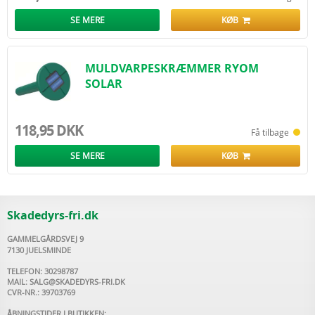
SE MERE
KØB
MULDVARPESKRÆMMER RYOM
SOLAR
118,95 DKK
Få tilbage
SE MERE
KØB
Skadedyrs-fri.dk
GAMMELGÅRDSVEJ 9
7130 JUELSMINDE
TELEFON: 30298787
MAIL:
SALG@SKADEDYRS-FRI.DK
CVR-NR.: 39703769
ÅBNINGSTIDER I BUTIKKEN: