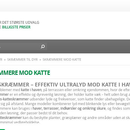
AR NATURLIGVIS
DAGES FORTRYDELSESRET
AR DET STØRSTE UDVALG
E
BILLIGSTE PRISER
D BILLIG FRAGT TIL DIN DØR
L I DAG - FRA
49
DKK
YR
»
SKRÆMMER TIL DYR
»
SKRÆMMERE MOD KATTE
MMERE MOD KATTE
SKRÆMMER – EFFEKTIV ULTRALYD MOD KATTE I H
oblemer med
katte i haven
, på terrassen eller omkring ejendommen, hvor de efterl
æmmer
er en effektiv og dyrevenlig løsning, der holder katte væk – helt uden brug af
yds-katteskræmmer
udsender lyde og frekvenser, som katte finder ubehagelige. D
de sig på afstand. Mange modeller kombinerer lyd med blinkende lys eller bevæge
mmere kan bruges i
haver, terrasser, indkørsler og omkring skure
, og findes so
den løsning, der passer bedst til dit behov.
tteskræmmer
kan du beskytte planter, græsplæner og andre områder uden at sk
minimal vedligeholdelse.
dyrsfri.dk
finder du et bredt udvalg af
katteskræmmere og ultralyd mod katte
, hu