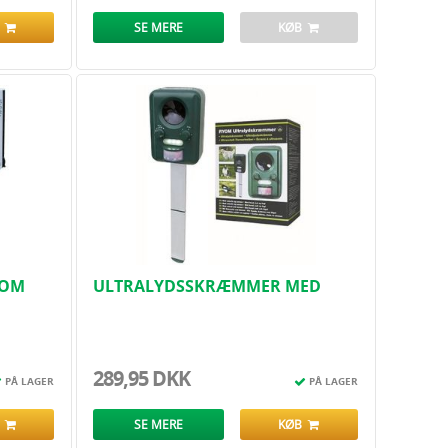
B
SE MERE
KØB
YOM
ULTRALYDSSKRÆMMER MED
SOLCELLE, SENSOR OG BLITZ
289,95 DKK
PÅ LAGER
PÅ LAGER
B
SE MERE
KØB