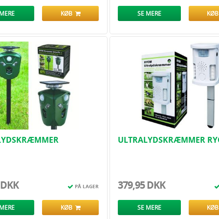
 MERE
KØB
SE MERE
KØ
LYDSKRÆMMER
ULTRALYDSKRÆMMER R
BLITZ/PIR
MED ALARM
 DKK
379,95 DKK
PÅ LAGER
 MERE
KØB
SE MERE
KØ