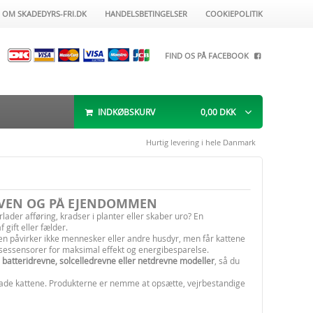
OM SKADEDYRS-FRI.DK
HANDELSBETINGELSER
COOKIEPOLITIK
FIND OS PÅ FACEBOOK
INDKØBSKURV
0,00
DKK
Hurtig levering i hele Danmark
AVEN OG PÅ EJENDOMMEN
ader afføring, kradser i planter eller skaber uro? En
 gift eller fælder.
en påvirker ikke mennesker eller andre husdyr, men får kattene
lsessensorer for maksimal effekt og energibesparelse.
m
batteridrevne, solcelledrevne eller netdrevne modeller
, så du
ade kattene. Produkterne er nemme at opsætte, vejrbestandige
rtig levering og professionel rådgivning.