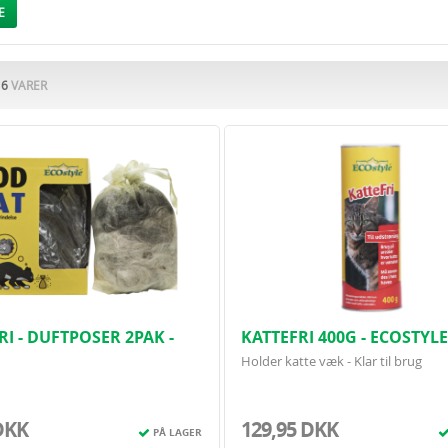
atteskræmmer i dag
– og få en have og ejendom fri for uønskede katte, uden brug a
E
F
6
VARER
RI - DUFTPOSER 2PAK -
KATTEFRI 400G - ECOSTYLE
LE
Holder katte væk - Klar til brug
DKK
129,95 DKK
PÅ LAGER