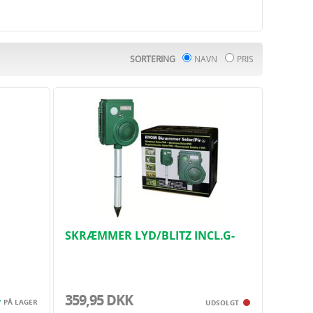
f gift og med respekt for dyrelivet!
SORTERING
NAVN
PRIS
SKRÆMMER LYD/BLITZ INCL.G-
BATTTERI
359,95 DKK
PÅ LAGER
UDSOLGT