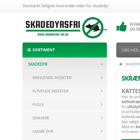
Danmarks billigste leverandør inden for skadedyr.
VI H
14 
VI H
OG D
ALTI
BESTI
SORTIMENT
SKADEDYR
SKADED
SKRÆ
KRAVLENDE INSEKTER
KATTE
FLYVENDE INSEKTER
Har du pr
katteskr
FUGLE
En
ultral
til at hol
Katteskræ
GNAVERE
kan vælge 
Med en
ka
ANDRE DYR
og kræver 
Hos
Skade