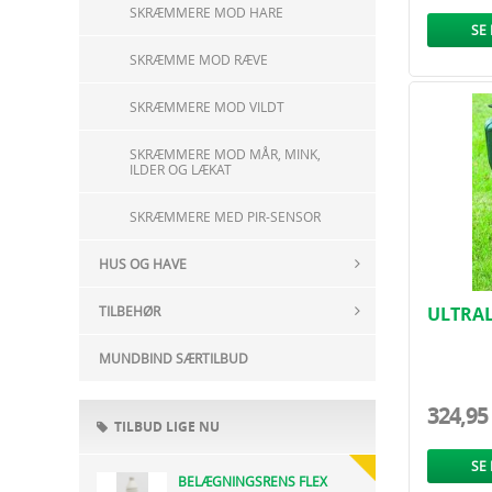
SKRÆMMERE MOD HARE
SE
SKRÆMME MOD RÆVE
SKRÆMMERE MOD VILDT
SKRÆMMERE MOD MÅR, MINK,
ILDER OG LÆKAT
SKRÆMMERE MED PIR-SENSOR
HUS OG HAVE
TILBEHØR
ULTRA
ALARM/
MUNDBIND SÆRTILBUD
324,95
TILBUD LIGE NU
SE
BELÆGNINGSRENS FLEX