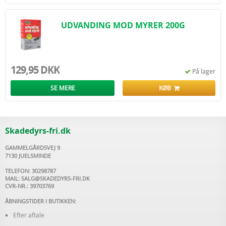
UDVANDING MOD MYRER 200G
129,95 DKK
På lager
SE MERE
KØB
Skadedyrs-fri.dk
GAMMELGÅRDSVEJ 9
7130 JUELSMINDE
TELEFON: 30298787
MAIL:
SALG@SKADEDYRS-FRI.DK
CVR-NR.: 39703769
ÅBNINGSTIDER I BUTIKKEN:
Efter aftale