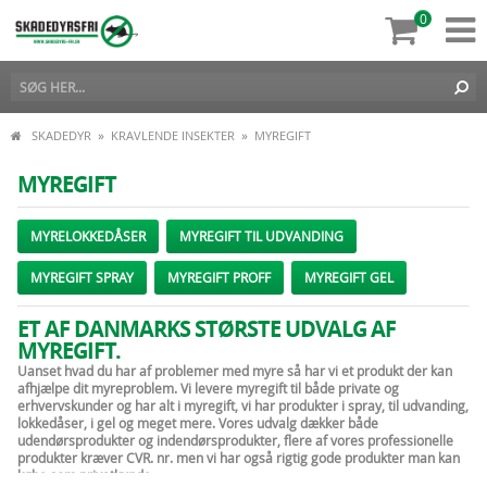
0
»
»
SKADEDYR
KRAVLENDE INSEKTER
MYREGIFT
MYREGIFT
MYRELOKKEDÅSER
MYREGIFT TIL UDVANDING
MYREGIFT SPRAY
MYREGIFT PROFF
MYREGIFT GEL
ET AF DANMARKS STØRSTE UDVALG AF
MYREGIFT.
Uanset hvad du har af problemer med myre så har vi et produkt der kan
afhjælpe dit myreproblem. Vi levere myregift til både private og
erhvervskunder og har alt i myregift, vi har produkter i spray, til udvanding,
lokkedåser, i gel og meget mere. Vores udvalg dækker både
udendørsprodukter og indendørsprodukter, flere af vores professionelle
produkter kræver CVR. nr. men vi har også rigtig gode produkter man kan
købe som privatkunde.