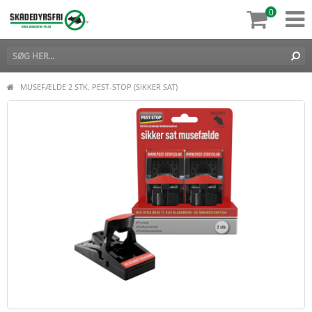
0
MUSEFÆLDE 2 STK. PEST-STOP (SIKKER SAT)