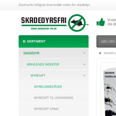
Danmarks billigste leverandør inden for skadedyr.
VI H
14 
VI H
OG D
ALTI
BESTI
SORTIMENT
SKADEDYR
RADARCA
KRAVLENDE INSEKTER
MYREGIFT
MYRELOKKEDÅSER
MYREGIFT TIL UDVANDING
MYREGIFT SPRAY