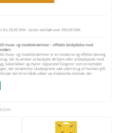
er fra 39,00 DKK - Gratis ved køb over 999,00 DKK
00 muse- og insektskræmmer – effektiv beskyttelse mod
endørs
00 muse- og insektskræmmer er en moderne og effektiv løsning
 brug, når du ønsker at beskytte dit hjem eller arbejdsplads mod
myg, kakerlakker og myrer. Apparatet fungerer som en komplet
jæger, der skræmmer skadedyrene væk uden brug af hverken gift
 Det gør den til en både sikker og miljøvenlig metode, der
nem at anvende.
kræmmer skal blot sættes i en stikkontakt i det rum, du vil
 en LED-indikator på toppen kan du tydeligt se, når apparatet er
at opnå optimal effekt bør det placeres på åbne steder, så
n sprede sig frit. For at bekæmpe myg og fluer anbefales det at
ratet 1–2 meter over gulvet og ikke direkte foran åbne døre
EGORI
rdel ved denne insektskræmmer er, at den giver ubegrænset
g effekten forbedres ved kontinuerlig drift. Hvis der i starten
 øget aktivitet af mus, myrer eller kakerlakker, skyldes det, at
forlader deres skjul og søger væk fra området. Det kan tage op
konstant brug, før resultatet er fuldt synligt.