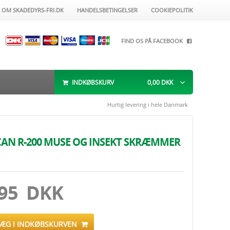
OM SKADEDYRS-FRI.DK
HANDELSBETINGELSER
COOKIEPOLITIK
FIND OS PÅ FACEBOOK
INDKØBSKURV
0,00
DKK
Hurtig levering i hele Danmark
AN R-200 MUSE OG INSEKT SKRÆMMER
.95 DKK
LÆG I INDKØBSKURVEN