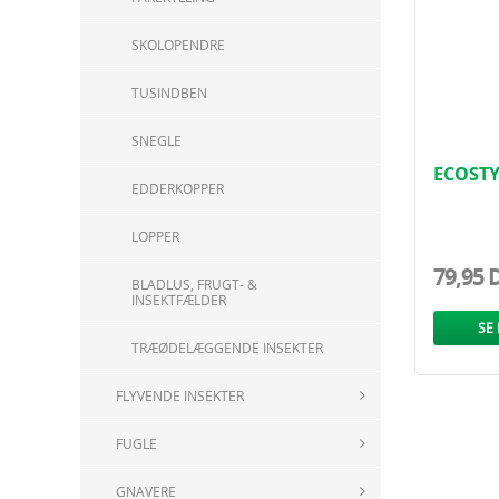
SKOLOPENDRE
TUSINDBEN
SNEGLE
ECOSTY
EDDERKOPPER
LOKKE
LOPPER
79,95 
BLADLUS, FRUGT- &
INSEKTFÆLDER
SE
TRÆØDELÆGGENDE INSEKTER
FLYVENDE INSEKTER
FUGLE
GNAVERE