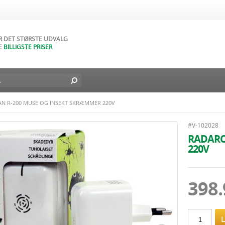
AR NATURLIGVIS
DAGES FORTRYDELSESRET
AR DET STØRSTE UDVALG
E
BILLIGSTE PRISER
D BILLIG FRAGT TIL DIN DØR
L I DAG - FRA
49
DKK
N R-200 MUSE OG INSEKT SKRÆMMER 220V
#V-102028
RADARC
220V
398