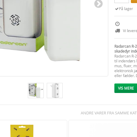
På lager
Vi lever
Radarcan R-2
skadedyr ind
Radarcan R-2
til indendørs
mus, fluer, 
elektronisk 
eller fælder.
samtidig er 
Denne insekts
VIS MERE
beskytte. Med
i drift. For 
ultralyden ka
montere appa
eller vinduer.
ANDRE VARER FRA SAMME KAT
En vigtig fo
holdbarhed, o
observeres en
skadedyrene 
til tre ugers 