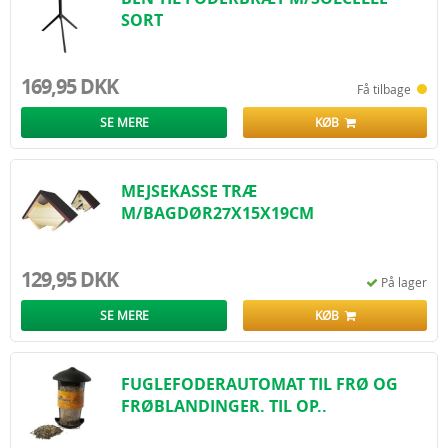
SORT
169,95 DKK
Få tilbage
SE MERE
KØB
MEJSEKASSE TRÆ
M/BAGDØR27X15X19CM
129,95 DKK
På lager
SE MERE
KØB
FUGLEFODERAUTOMAT TIL FRØ OG
FRØBLANDINGER. TIL OP..