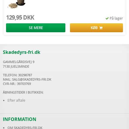
129,95 DKK
På lager
SE MERE
KØB
Skadedyrs-fri.dk
GAMMELGÅRDSVEJ 9
7130 JUELSMINDE
TELEFON: 30298787
MAIL:
SALG@SKADEDYRS-FRI.DK
CVR-NR.: 39703769
ÅBNINGSTIDER I BUTIKKEN:
Efter aftale
INFORMATION
OM SKADEDYRS-FRI.DK