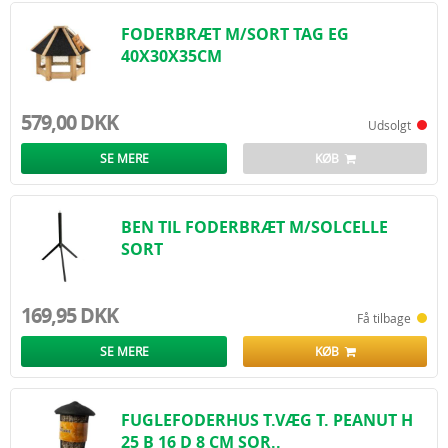
FODERBRÆT M/SORT TAG EG
40X30X35CM
579,00 DKK
Udsolgt
SE MERE
KØB
BEN TIL FODERBRÆT M/SOLCELLE
SORT
169,95 DKK
Få tilbage
SE MERE
KØB
FUGLEFODERHUS T.VÆG T. PEANUT H
25 B 16 D 8 CM SOR..