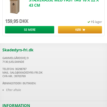
STÆREKASSE MED FAST TAG 18 X 22 X
43 CM
159,95 DKK
På lager
SE MERE
KØB
Skadedyrs-fri.dk
GAMMELGÅRDSVEJ 9
7130 JUELSMINDE
TELEFON: 30298787
MAIL:
SALG@SKADEDYRS-FRI.DK
CVR-NR.: 39703769
ÅBNINGSTIDER I BUTIKKEN:
Efter aftale
INFORMATION