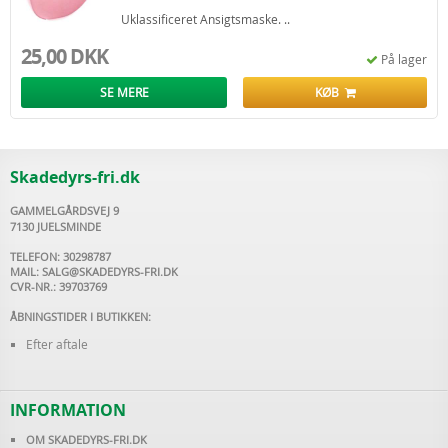
Uklassificeret Ansigtsmaske. ..
25,00 DKK
På lager
SE MERE
KØB
Skadedyrs-fri.dk
GAMMELGÅRDSVEJ 9
7130 JUELSMINDE
TELEFON: 30298787
MAIL:
SALG@SKADEDYRS-FRI.DK
CVR-NR.: 39703769
ÅBNINGSTIDER I BUTIKKEN:
Efter aftale
INFORMATION
OM SKADEDYRS-FRI.DK