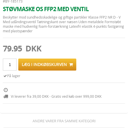
#BY-185173
STØVMASKE OS FFP2 MED VENTIL
Beskytter mod sundhedsskadelige og giftige partikler Klasse FFP2 NR D - V
Med udåndingsventil Tætningskant over næsen Uden metaldele Formstøbt
maske med hudvenlig foam-forstærkning Latexfri elastik 4-punkts fastgøring
med plastspænder
79.95 DKK
LÆG I INDKØBSKURVEN
På lager
Vi leverer fra 39,00 DKK - Gratis ved køb over 999,00 DKK
ANDRE VARER FRA SAMME KATEGORI