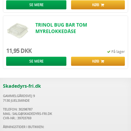
SE MERE
KØB
TRINOL BUG BAR TOM
MYRELOKKEDÅSE
11,95 DKK
På lager
SE MERE
KØB
Skadedyrs-fri.dk
GAMMELGÅRDSVEJ 9
7130 JUELSMINDE
TELEFON: 30298787
MAIL:
SALG@SKADEDYRS-FRI.DK
CVR-NR.: 39703769
ÅBNINGSTIDER I BUTIKKEN: