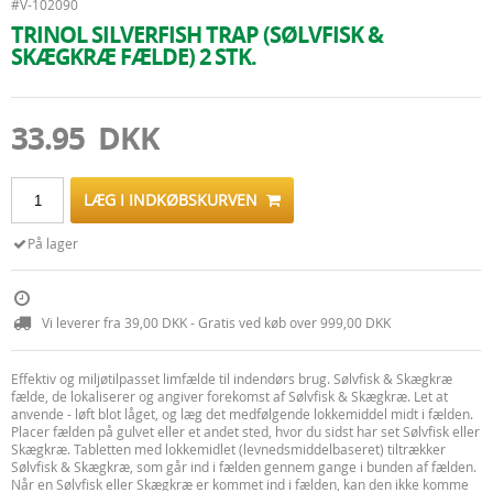
#V-102090
TRINOL SILVERFISH TRAP (SØLVFISK &
SKÆGKRÆ FÆLDE) 2 STK.
33.95 DKK
LÆG I INDKØBSKURVEN
På lager
Vi leverer fra 39,00 DKK - Gratis ved køb over 999,00 DKK
Effektiv og miljøtilpasset limfælde til indendørs brug. Sølvfisk & Skægkræ
fælde, de lokaliserer og angiver forekomst af Sølvfisk & Skægkræ. Let at
anvende - løft blot låget, og læg det medfølgende lokkemiddel midt i fælden.
Placer fælden på gulvet eller et andet sted, hvor du sidst har set Sølvfisk eller
Skægkræ. Tabletten med lokkemidlet (levnedsmiddelbaseret) tiltrækker
Sølvfisk & Skægkræ, som går ind i fælden gennem gange i bunden af fælden.
Når en Sølvfisk eller Skægkræ er kommet ind i fælden, kan den ikke komme