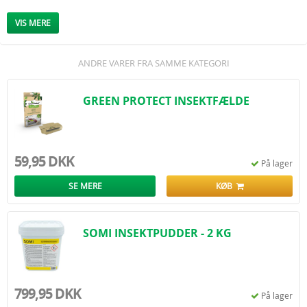
ud og hænger fast i limen. Fælden er helt lukket, hvilket gør det vanskeligt for
børn og kæledyr at komme i kontakt med limen. Det unikke design gør, at
VIS MERE
fælden har en lang holdbarhed på mindst 6-8 uger. 1 pakke indeholder: 2
fælder + 2 stk lokkemiddel.
ANDRE VARER FRA SAMME KATEGORI
GREEN PROTECT INSEKTFÆLDE
59,95 DKK
På lager
SE MERE
KØB
SOMI INSEKTPUDDER - 2 KG
799,95 DKK
På lager