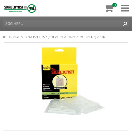
0
TRINOL SILVERFISH TRAP (SØLVFISK & SKÆGKRÆ FÆLDE) 2 STK.