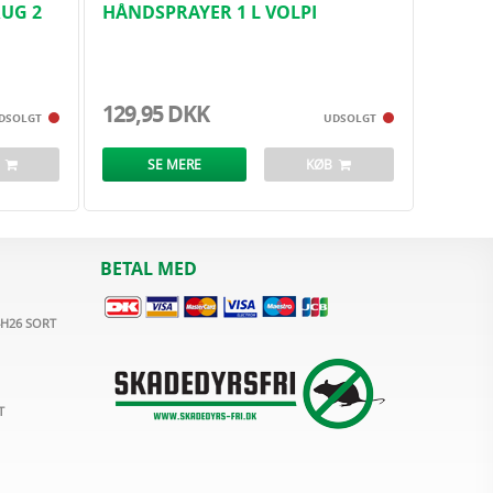
RUG 2
HÅNDSPRAYER 1 L VOLPI
129,95 DKK
DSOLGT
UDSOLGT
B
SE MERE
KØB
BETAL MED
H26 SORT
T