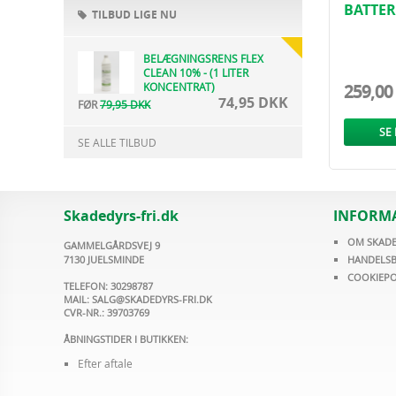
BATTERI
TILBUD LIGE NU
RY-404
BELÆGNINGSRENS FLEX
CLEAN 10% - (1 LITER
KONCENTRAT)
259,00
74,95 DKK
FØR
79,95 DKK
SE
SE ALLE TILBUD
Skadedyrs-fri.dk
INFORM
OM SKADE
GAMMELGÅRDSVEJ 9
7130 JUELSMINDE
HANDELSB
COOKIEPO
TELEFON: 30298787
MAIL:
SALG@SKADEDYRS-FRI.DK
CVR-NR.: 39703769
ÅBNINGSTIDER I BUTIKKEN:
Efter aftale