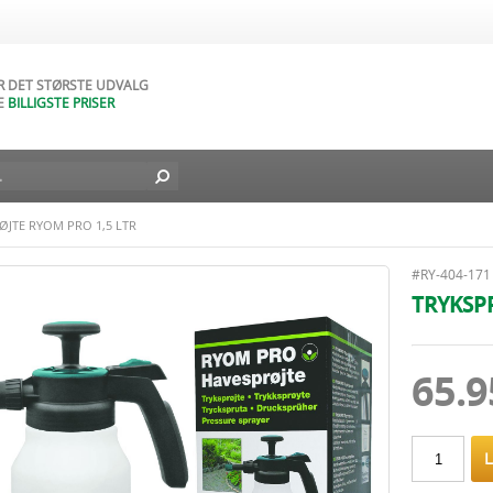
AR NATURLIGVIS
DAGES FORTRYDELSESRET
AR DET STØRSTE UDVALG
E
BILLIGSTE PRISER
D BILLIG FRAGT TIL DIN DØR
L I DAG - FRA
49
DKK
ØJTE RYOM PRO 1,5 LTR
#RY-404-171
TRYKSPR
65.