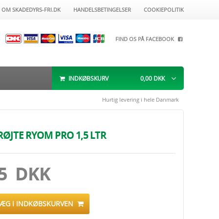
OM SKADEDYRS-FRI.DK
HANDELSBETINGELSER
COOKIEPOLITIK
FIND OS PÅ FACEBOOK
INDKØBSKURV
0,00
DKK
Hurtig levering i hele Danmark
ØJTE RYOM PRO 1,5 LTR
95 DKK
LÆG I INDKØBSKURVEN