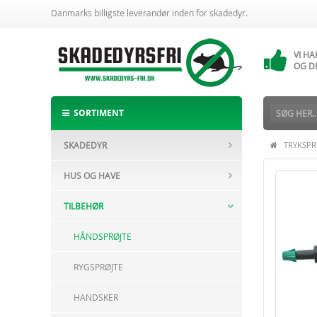
Danmarks billigste leverandør inden for skadedyr.
VI H
14 
VI H
OG D
ALTI
BESTI
SORTIMENT
SKADEDYR
TRYKSPR
HUS OG HAVE
TILBEHØR
HÅNDSPRØJTE
RYGSPRØJTE
HANDSKER