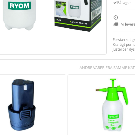
På lager
Vi lever
Forstærket g
Kraftigt pum
Justerbar dyse
ANDRE VARER FRA SAMME KAT